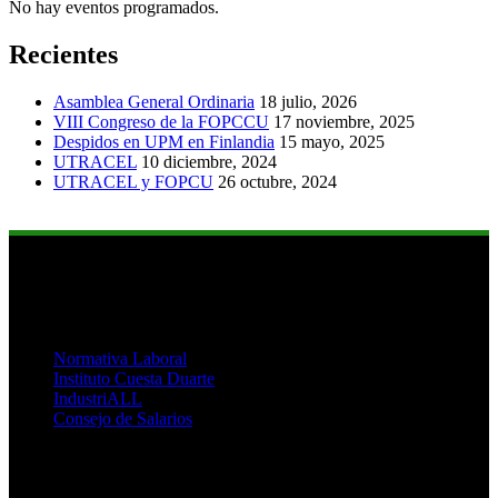
No hay eventos programados.
Recientes
Asamblea General Ordinaria
18 julio, 2026
VIII Congreso de la FOPCCU
17 noviembre, 2025
Despidos en UPM en Finlandia
15 mayo, 2025
UTRACEL
10 diciembre, 2024
UTRACEL y FOPCU
26 octubre, 2024
Links de Interés
Normativa Laboral
Instituto Cuesta Duarte
IndustriALL
Consejo de Salarios