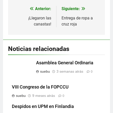
Anterior:
Siguiente:
Navegación
de
¡Llegaron las
Entrega de ropa a
canastas!
cruz roja
entradas
Noticias relacionadas
Asamblea General Ordinaria
suebu
3 semanas atrás
0
VIII Congreso de la FOPCCU
suebu
9 meses atrás
0
Despidos en UPM en Finlandia