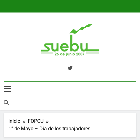
Saltar
al
contenido
SUEBU
Sindicato Único Trabajadores UPM
Uruguay
Inicio
FOPCU
1° de Mayo – Dia de los trabajadores