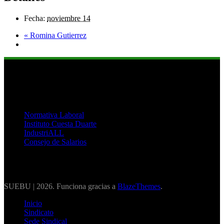
Fecha:
noviembre 14
«
Romina Gutierrez
Links de Interés
Normativa Laboral
Instituto Cuesta Duarte
IndustriALL
Consejo de Salarios
SUEBU | 2026. Funciona gracias a
BlazeThemes
.
Inicio
Sindicato
Sede Sindical