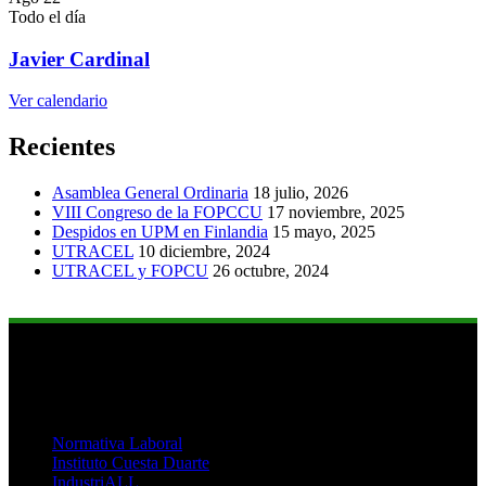
Todo el día
Javier Cardinal
Ver calendario
Recientes
Asamblea General Ordinaria
18 julio, 2026
VIII Congreso de la FOPCCU
17 noviembre, 2025
Despidos en UPM en Finlandia
15 mayo, 2025
UTRACEL
10 diciembre, 2024
UTRACEL y FOPCU
26 octubre, 2024
Links de Interés
Normativa Laboral
Instituto Cuesta Duarte
IndustriALL