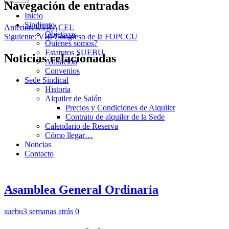
Navegación de entradas
Inicio
Sindicato
Anterior:
UTRACEL
Objetivos
Siguiente:
VIII Congreso de la FOPCCU
Quienes somos?
Estatutos SUEBU
Noticias relacionadas
Afiliación
Convenios
Sede Sindical
Historia
Alquiler de Salón
Precios y Condiciones de Alquiler
Contrato de alquiler de la Sede
Calendario de Reserva
Cómo llegar…
Noticias
Contacto
Asamblea General Ordinaria
suebu
3 semanas atrás
0