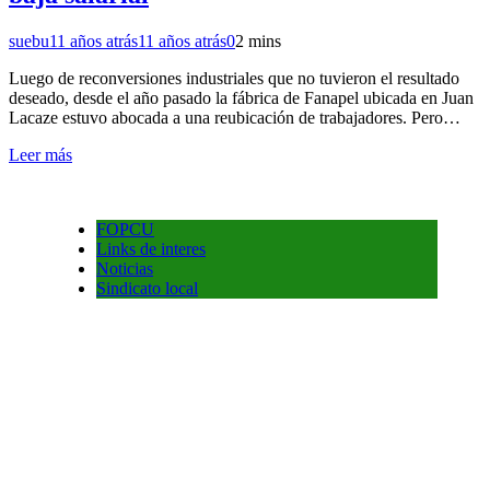
suebu
11 años atrás
11 años atrás
0
2 mins
Luego de reconversiones industriales que no tuvieron el resultado
deseado, desde el año pasado la fábrica de Fanapel ubicada en Juan
Lacaze estuvo abocada a una reubicación de trabajadores. Pero…
Leer más
FOPCU
Links de interes
Noticias
Sindicato local