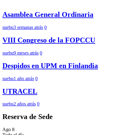
Asamblea General Ordinaria
suebu
3 semanas atrás
0
VIII Congreso de la FOPCCU
suebu
9 meses atrás
0
Despidos en UPM en Finlandia
suebu
1 año atrás
0
UTRACEL
suebu
2 años atrás
0
Reserva de Sede
Ago
8
Todo el día