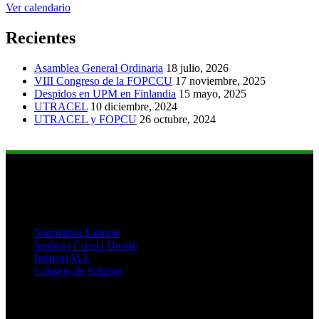
Ver calendario
Recientes
Asamblea General Ordinaria
18 julio, 2026
VIII Congreso de la FOPCCU
17 noviembre, 2025
Despidos en UPM en Finlandia
15 mayo, 2025
UTRACEL
10 diciembre, 2024
UTRACEL y FOPCU
26 octubre, 2024
Links de Interés
Normativa Laboral
Instituto Cuesta Duarte
IndustriALL
Consejo de Salarios