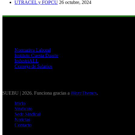
UTRACEL y FOPCU
26 octubre, 2024
Links de Interés
Normativa Laboral
Instituto Cuesta Duarte
IndustriALL
Consejo de Salarios
SUEBU | 2026. Funciona gracias a
BlazeThemes
.
Inicio
Sindicato
Sede Sindical
Noticias
Contacto