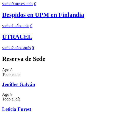
suebu
9 meses atrás
0
Despidos en UPM en Finlandia
suebu
1 año atrás
0
UTRACEL
suebu
2 años atrás
0
Reserva de Sede
Ago
8
Todo el día
Jeniffer Galván
Ago
9
Todo el día
Leticia Furest