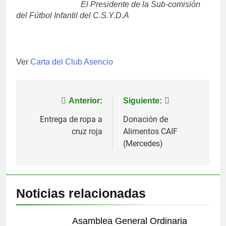
El Presidente de la Sub-comisión
del Fútbol Infantil del C.S.Y.D.A
Ver
Carta del Club Asencio
Navegación
Anterior:
Siguiente:
de
Entrega de ropa a
Donación de
cruz roja
Alimentos CAIF
entradas
(Mercedes)
Noticias relacionadas
Asamblea General Ordinaria