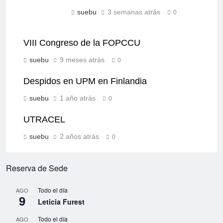
suebu
3 semanas atrás
0
VIII Congreso de la FOPCCU
suebu
9 meses atrás
0
Despidos en UPM en Finlandia
suebu
1 año atrás
0
UTRACEL
suebu
2 años atrás
0
Reserva de Sede
Todo el día
AGO
9
Leticia Furest
Todo el día
AGO