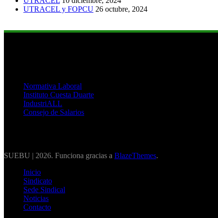
UTRACEL
10 diciembre, 2024
UTRACEL y FOPCU
26 octubre, 2024
Links de Interés
Normativa Laboral
Instituto Cuesta Duarte
IndustriALL
Consejo de Salarios
SUEBU | 2026. Funciona gracias a
BlazeThemes
.
Inicio
Sindicato
Sede Sindical
Noticias
Contacto