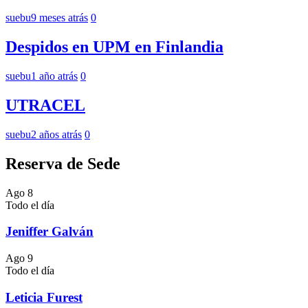
suebu
9 meses atrás
0
Despidos en UPM en Finlandia
suebu
1 año atrás
0
UTRACEL
suebu
2 años atrás
0
Reserva de Sede
Ago
8
Todo el día
Jeniffer Galván
Ago
9
Todo el día
Leticia Furest