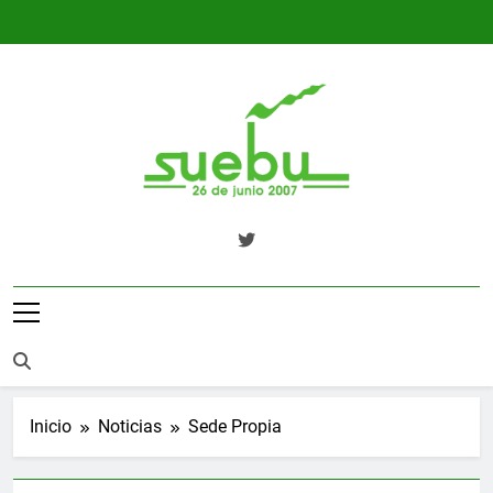
Saltar
al
contenido
SUEBU
Sindicato Único Trabajadores UPM
Uruguay
Inicio
Noticias
Sede Propia