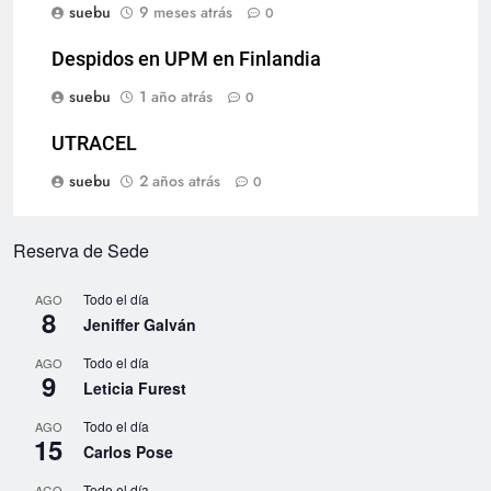
suebu
9 meses atrás
0
Despidos en UPM en Finlandia
suebu
1 año atrás
0
UTRACEL
suebu
2 años atrás
0
Reserva de Sede
Todo el día
AGO
8
Jeniffer Galván
Todo el día
AGO
9
Leticia Furest
Todo el día
AGO
15
Carlos Pose
Todo el día
AGO