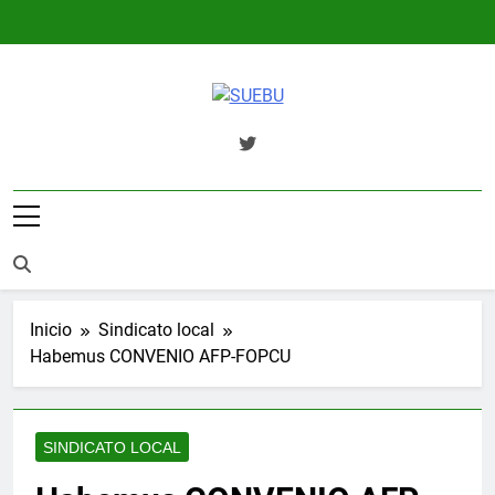
Saltar
al
contenido
SUEBU
Sindicato Único Trabajadores
UPM Uruguay
Inicio
Sindicato local
Habemus CONVENIO AFP-FOPCU
SINDICATO LOCAL