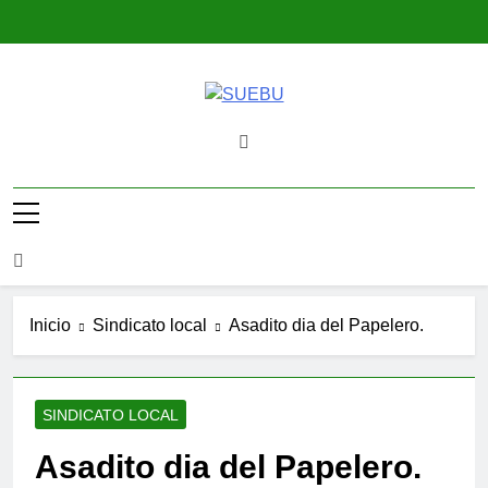
Saltar
al
contenido
SUEBU
Sindicato Único Trabajadores UPM
Uruguay
Inicio
Sindicato local
Asadito dia del Papelero.
SINDICATO LOCAL
Asadito dia del Papelero.