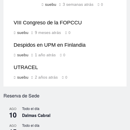
suebu
3 semanas atrás
0
VIII Congreso de la FOPCCU
suebu
9 meses atrás
0
Despidos en UPM en Finlandia
suebu
1 año atrás
0
UTRACEL
suebu
2 años atrás
0
Reserva de Sede
Todo el día
AGO
10
Dalmas Cabral
Todo el día
AGO