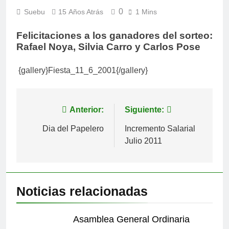
0
Suebu
15 Años Atrás
1 Mins
Felicitaciones a los ganadores del sorteo:
Rafael Noya, Silvia Carro y Carlos Pose
{gallery}Fiesta_11_6_2001{/gallery}
Navegación
Anterior:
Siguiente:
de
Dia del Papelero
Incremento Salarial
Julio 2011
entradas
Noticias relacionadas
Asamblea General Ordinaria