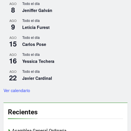
Todo el día
AGO
8
Jeniffer Galván
Todo el día
AGO
9
Leticia Furest
Todo el día
AGO
15
Carlos Pose
Todo el día
AGO
16
Yessica Techera
Todo el día
AGO
22
Javier Cardinal
Ver calendario
Recientes
Asamblea General Ordinaria