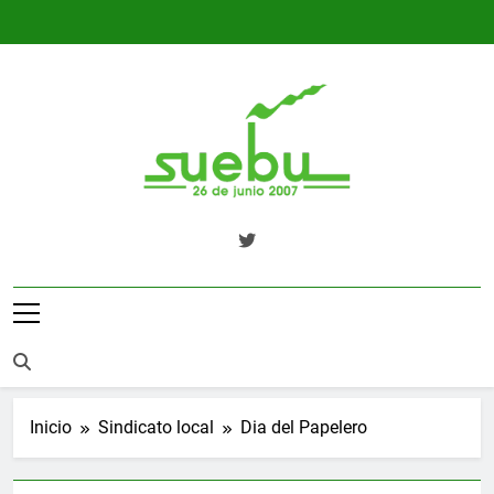
Saltar
al
contenido
SUEBU
Sindicato Único Trabajadores UPM
Uruguay
Inicio
Sindicato local
Dia del Papelero