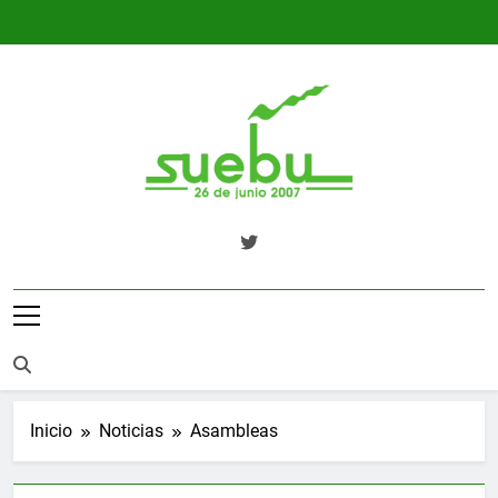
Saltar
al
contenido
SUEBU
Sindicato Único Trabajadores UPM
Uruguay
Inicio
Noticias
Asambleas