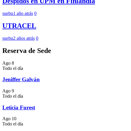
Despidos en UPM en Finlandia
suebu
1 año atrás
0
UTRACEL
suebu
2 años atrás
0
Reserva de Sede
Ago
8
Todo el día
Jeniffer Galván
Ago
9
Todo el día
Leticia Furest
Ago
10
Todo el día