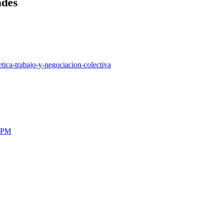
ades
tica-trabajo-y-negociacion-colectiva
 UPM