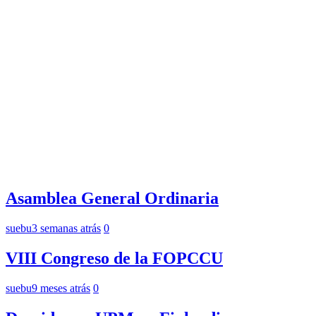
Asamblea General Ordinaria
suebu
3 semanas atrás
0
VIII Congreso de la FOPCCU
suebu
9 meses atrás
0