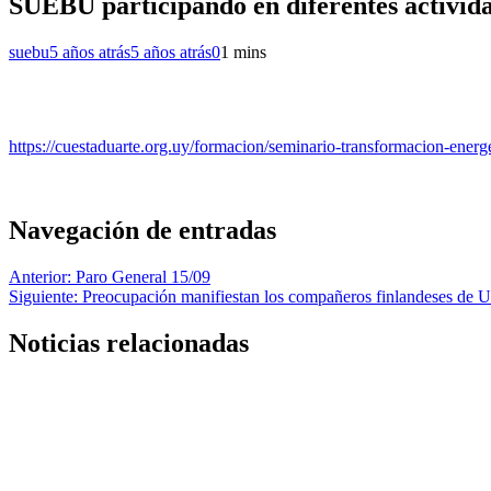
SUEBU participando en diferentes activid
suebu
5 años atrás
5 años atrás
0
1 mins
https://cuestaduarte.org.uy/formacion/seminario-transformacion-energe
Navegación de entradas
Anterior:
Paro General 15/09
Siguiente:
Preocupación manifiestan los compañeros finlandeses de
Noticias relacionadas