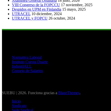
Asamblea General Ordinaria
18 julio, 2026
VIII Congreso de la FOPCCU
17 noviembre, 2025
Despidos en UPM en Finlandia
15 mayo, 2025
UTRACEL
10 diciembre, 2024
UTRACEL y FOPCU
26 octubre, 2024
Links de Interés
Normativa Laboral
Instituto Cuesta Duarte
IndustriALL
Consejo de Salarios
SUEBU | 2026. Funciona gracias a
BlazeThemes
.
Inicio
Sindicato
Sede Sindical