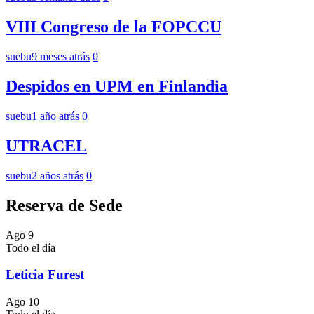
VIII Congreso de la FOPCCU
suebu
9 meses atrás
0
Despidos en UPM en Finlandia
suebu
1 año atrás
0
UTRACEL
suebu
2 años atrás
0
Reserva de Sede
Ago
9
Todo el día
Leticia Furest
Ago
10