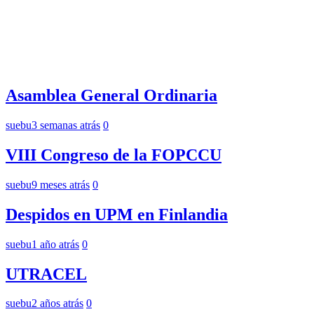
Asamblea General Ordinaria
suebu
3 semanas atrás
0
VIII Congreso de la FOPCCU
suebu
9 meses atrás
0
Despidos en UPM en Finlandia
suebu
1 año atrás
0
UTRACEL
suebu
2 años atrás
0