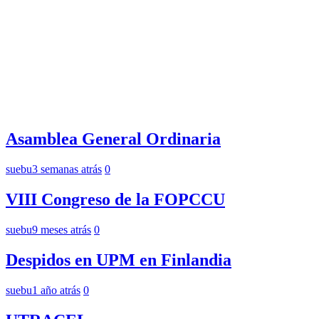
Asamblea General Ordinaria
suebu
3 semanas atrás
0
VIII Congreso de la FOPCCU
suebu
9 meses atrás
0
Despidos en UPM en Finlandia
suebu
1 año atrás
0