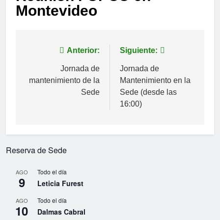
Montevideo
Navegación
Anterior:
Siguiente:
de
Jornada de
Jornada de
mantenimiento de la
Mantenimiento en la
entradas
Sede
Sede (desde las
16:00)
Reserva de Sede
Todo el día
AGO
9
Leticia Furest
Todo el día
AGO
10
Dalmas Cabral