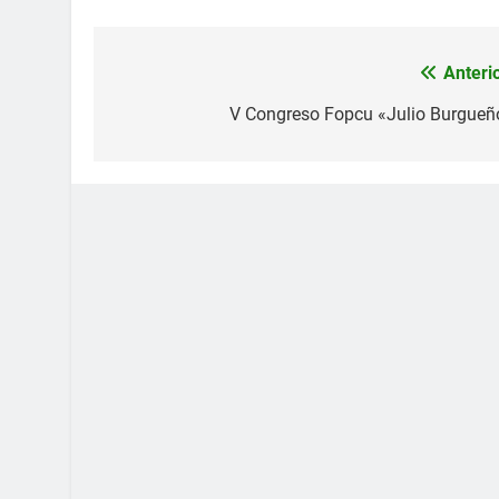
Anterio
Navegación
de
V Congreso Fopcu «Julio Burgueñ
entradas