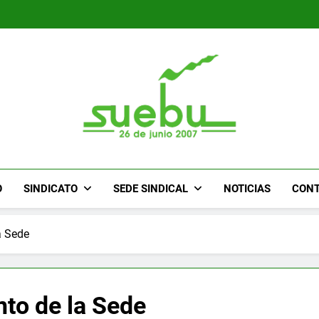
SUEBU
Sindicato Único Trabajadores UPM Uruguay
O
SINDICATO
SEDE SINDICAL
NOTICIAS
CON
a Sede
to de la Sede