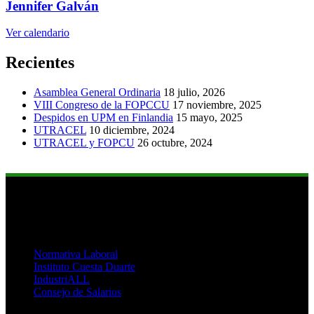
Jennifer Galván
Ver calendario
Recientes
Asamblea General Ordinaria
18 julio, 2026
VIII Congreso de la FOPCCU
17 noviembre, 2025
Despidos en UPM en Finlandia
15 mayo, 2025
UTRACEL
10 diciembre, 2024
UTRACEL y FOPCU
26 octubre, 2024
Links de Interés
Normativa Laboral
Instituto Cuesta Duarte
IndustriALL
Consejo de Salarios