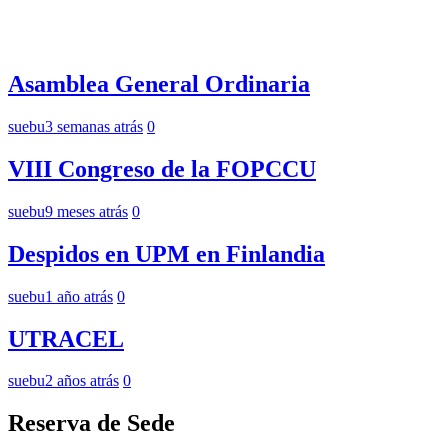
Asamblea General Ordinaria
suebu
3 semanas atrás
0
VIII Congreso de la FOPCCU
suebu
9 meses atrás
0
Despidos en UPM en Finlandia
suebu
1 año atrás
0
UTRACEL
suebu
2 años atrás
0
Reserva de Sede