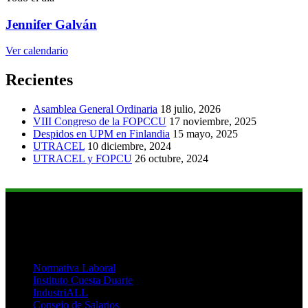
Jennifer Galván
Ver calendario
Recientes
Asamblea General Ordinaria
18 julio, 2026
VIII Congreso de la FOPCCU
17 noviembre, 2025
Despidos en UPM en Finlandia
15 mayo, 2025
UTRACEL
10 diciembre, 2024
UTRACEL y FOPCU
26 octubre, 2024
Links de Interés
Normativa Laboral
Instituto Cuesta Duarte
IndustriALL
Consejo de Salarios