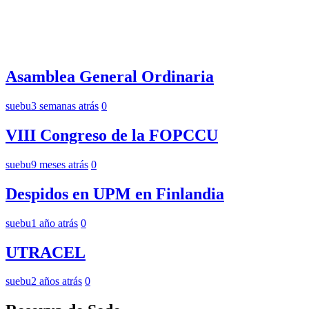
Asamblea General Ordinaria
suebu
3 semanas atrás
0
VIII Congreso de la FOPCCU
suebu
9 meses atrás
0
Despidos en UPM en Finlandia
suebu
1 año atrás
0
UTRACEL
suebu
2 años atrás
0