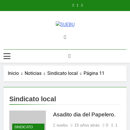
Despidos
UTRACEL
Saltar
Ordinaria
de
UPM
Ordinaria
de
en
la
en
la
UPM
al
FOPCCU
Finlandia
FOPCCU
en
contenido
Finlandia
SUEBU
Sindicato Único Trabajadores
UPM Uruguay
Inicio
Noticias
Sindicato local
Página 11
Sindicato local
Asadito dia del Papelero.
suebu
15 años atrás
0
1
SINDICATO