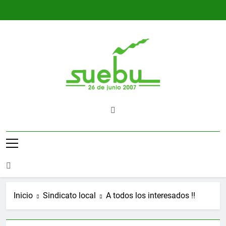
Saltar
al
contenido
SUEBU
Sindicato Único Trabajadores UPM
Uruguay
Inicio
Sindicato local
A todos los interesados !!