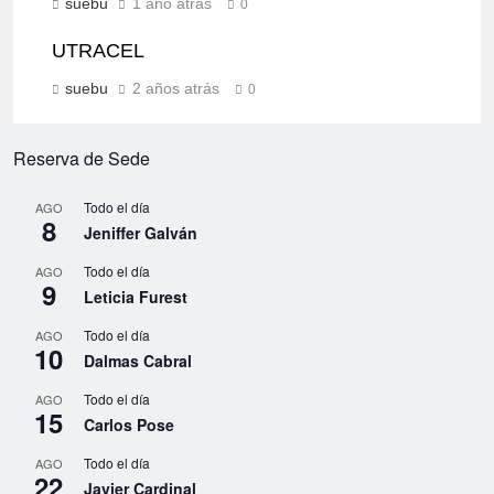
suebu
1 año atrás
0
UTRACEL
suebu
2 años atrás
0
Reserva de Sede
Todo el día
AGO
8
Jeniffer Galván
Todo el día
AGO
9
Leticia Furest
Todo el día
AGO
10
Dalmas Cabral
Todo el día
AGO
15
Carlos Pose
Todo el día
AGO
22
Javier Cardinal