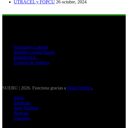
UTRACEL y FOPCU
26 octubre, 2024
Links de Interés
Normativa Laboral
Instituto Cuesta Duarte
IndustriALL
Consejo de Salarios
SUEBU | 2026. Funciona gracias a
BlazeThemes
.
Inicio
Sindicato
Sede Sindical
Noticias
Contacto