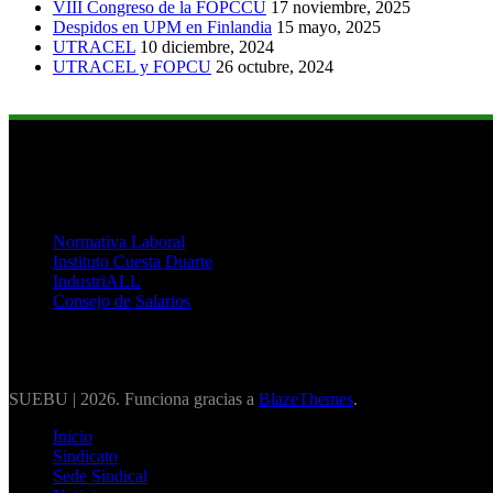
VIII Congreso de la FOPCCU
17 noviembre, 2025
Despidos en UPM en Finlandia
15 mayo, 2025
UTRACEL
10 diciembre, 2024
UTRACEL y FOPCU
26 octubre, 2024
Links de Interés
Normativa Laboral
Instituto Cuesta Duarte
IndustriALL
Consejo de Salarios
SUEBU | 2026. Funciona gracias a
BlazeThemes
.
Inicio
Sindicato
Sede Sindical