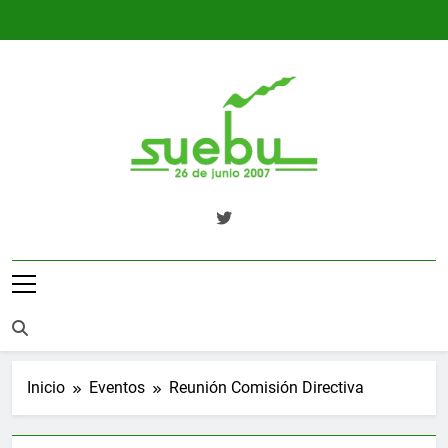
Saltar
al
contenido
SUEBU
Sindicato Único Trabajadores UPM
Uruguay
Inicio
Eventos
Reunión Comisión Directiva