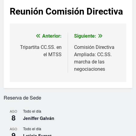
Reunión Comisión Directiva
Anterior:
Siguiente:
Navegación
de
Tripartita CC.SS. en
Comisión Directiva
el MTSS
Ampliada: CC.SS.
entradas
marcha de las
negociaciones
Reserva de Sede
Todo el día
AGO
8
Jeniffer Galván
Todo el día
AGO
9
Leticia Furest