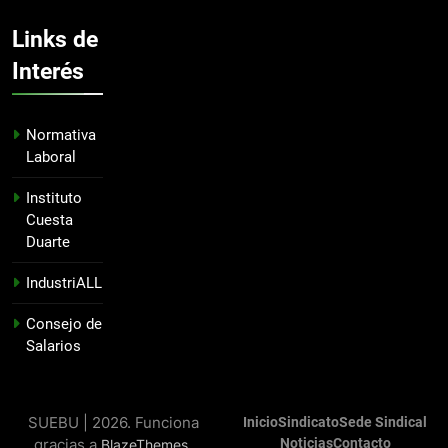
Links de
Interés
Normativa
Laboral
Instituto
Cuesta
Duarte
IndustriALL
Consejo de
Salarios
SUEBU | 2026. Funciona
Inicio
Sindicato
Sede Sindical
gracias a
.
Noticias
Contacto
BlazeThemes