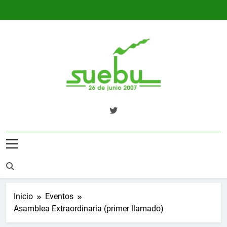
Saltar
al
contenido
SUEBU
Sindicato Único Trabajadores UPM
Uruguay
Inicio
Eventos
Asamblea Extraordinaria (primer llamado)