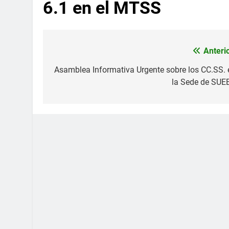
6.1 en el MTSS
Anterio
Navegación
de
Asamblea Informativa Urgente sobre los CC.SS. 
la Sede de SUE
entradas