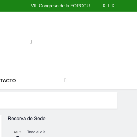
Asamblea General Ordinaria
VIII Congreso de la FOPCCU
Despidos en UPM en Finlandia
UTRACEL
Asamblea General Ordinaria
VIII Congreso de la FOPCCU
Despidos en UPM en Finlandia
UTRACEL
TACTO
Reserva de Sede
Todo el día
AGO