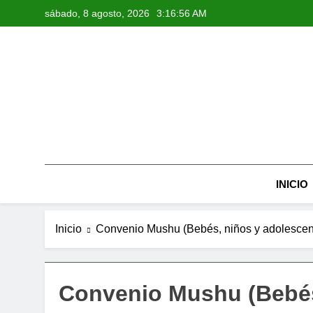
Saltar
sábado, 8 agosto, 2026
3:16:56 AM
al
contenido
INICIO
Inicio
Convenio Mushu (Bebés, niños y adolescen
Convenio Mushu (Bebés