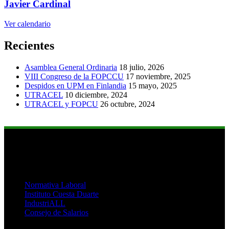
Javier Cardinal
Ver calendario
Recientes
Asamblea General Ordinaria
18 julio, 2026
VIII Congreso de la FOPCCU
17 noviembre, 2025
Despidos en UPM en Finlandia
15 mayo, 2025
UTRACEL
10 diciembre, 2024
UTRACEL y FOPCU
26 octubre, 2024
Links de Interés
Normativa Laboral
Instituto Cuesta Duarte
IndustriALL
Consejo de Salarios