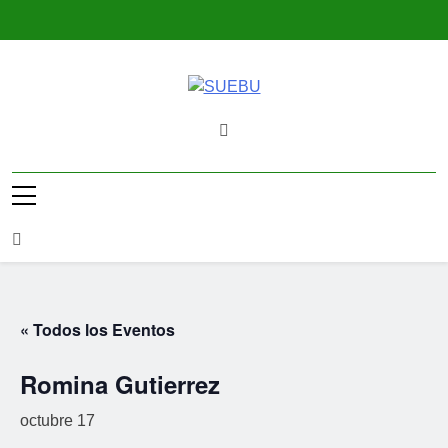
Saltar
al
contenido
SUEBU
Sindicato Único Trabajadores UPM
Uruguay
« Todos los Eventos
Romina Gutierrez
octubre 17