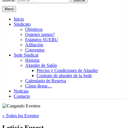
Menú
Inicio
Sindicato
Objetivos
Quienes somos?
Estatutos SUEBU
Afiliación
Convenios
Sede Sindical
Historia
Alquiler de Salón
Precios y Condiciones de Alquiler
Contrato de alquiler de la Sede
Calendario de Reserva
Cómo llegar…
Noticias
Contacto
« Todos los Eventos
Leticia Furest