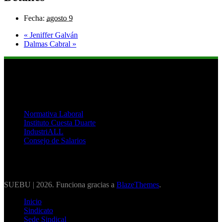
Fecha:
agosto 9
«
Jeniffer Galván
Dalmas Cabral
»
Links de Interés
Normativa Laboral
Instituto Cuesta Duarte
IndustriALL
Consejo de Salarios
SUEBU | 2026. Funciona gracias a
BlazeThemes
.
Inicio
Sindicato
Sede Sindical