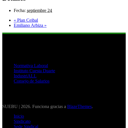
Fecha:
septiembre 24
«
Plan Ceibal
Emiliano Arbiza
»
Links de Interés
Normativa Laboral
Instituto Cuesta Duarte
IndustriALL
Consejo de Salarios
SUEBU | 2026. Funciona gracias a
BlazeThemes
.
Inicio
Sindicato
Sede Sindical