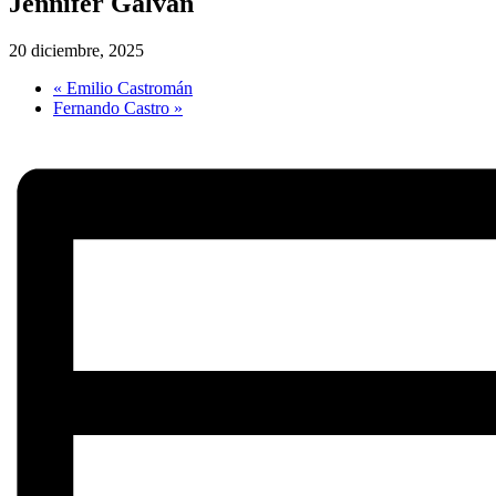
Jennifer Galván
20 diciembre, 2025
«
Emilio Castromán
Fernando Castro
»