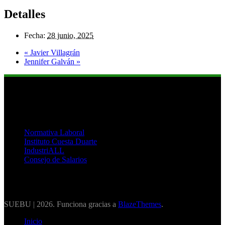
Detalles
Fecha:
28 junio, 2025
«
Javier Villagrán
Jennifer Galván
»
Links de Interés
Normativa Laboral
Instituto Cuesta Duarte
IndustriALL
Consejo de Salarios
SUEBU | 2026. Funciona gracias a
BlazeThemes
.
Inicio