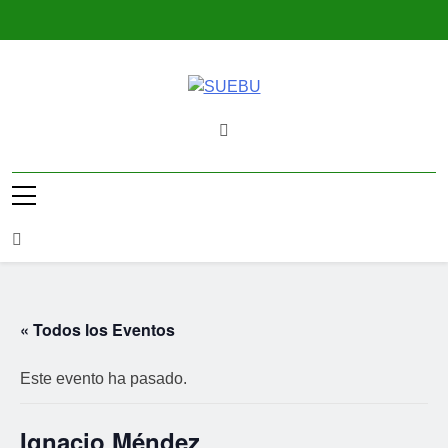
Saltar
al
contenido
SUEBU
Sindicato Único Trabajadores UPM
Uruguay
« Todos los Eventos
Este evento ha pasado.
Ignacio Méndez