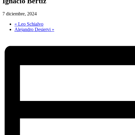
Ignacio Bertiz
7 diciembre, 2024
«
Leo Schialvo
Alejandro Desiervi
»