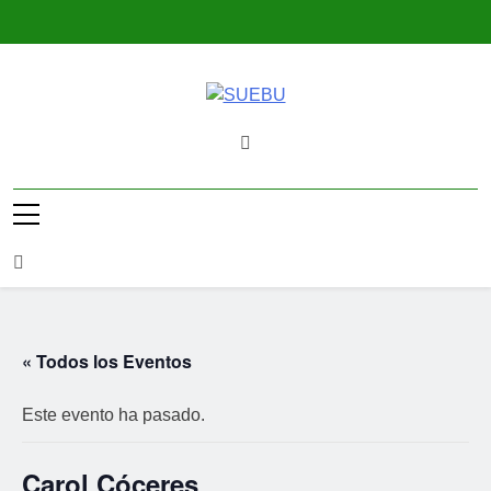
Saltar
al
contenido
SUEBU
Sindicato Único Trabajadores UPM
Uruguay
« Todos los Eventos
Este evento ha pasado.
Carol Cóceres