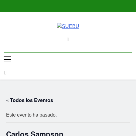
Saltar
al
contenido
SUEBU
Sindicato Único Trabajadores UPM
Uruguay
« Todos los Eventos
Este evento ha pasado.
Carlos Sampson